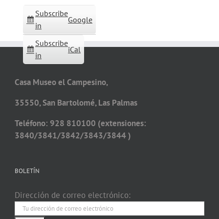
Subscribe
Google
in
Subscribe
iCal
in
Casa Museo el Campesino,
35550, San Bartolomé, Las Palmas
Teléfono: 928 810100 (extensiones:
3840/3841/3842/3843/3844 )
BOLETÍN
Dirección de correo electrónico: