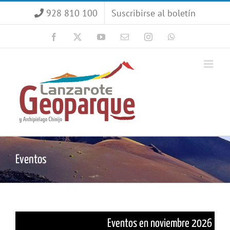
Saltar
928 810 100
Suscribirse al boletín
al
contenido
Facebook
X
YouTube
Correo
Instagram
WhatsApp
electrónico
Eventos
Eventos en noviembre 2026