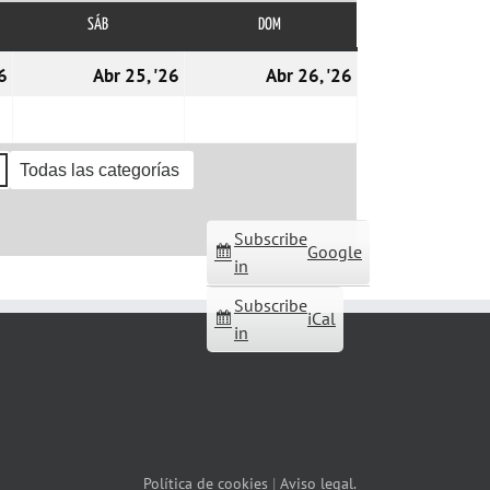
SÁB
SÁBADO
DOM
DOMINGO
24/04/2026
25/04/2026
26/04/2026
6
Abr 25, '26
Abr 26, '26
Todas las categorías
Subscribe
Google
in
Subscribe
iCal
in
Política de cookies
|
Aviso legal.