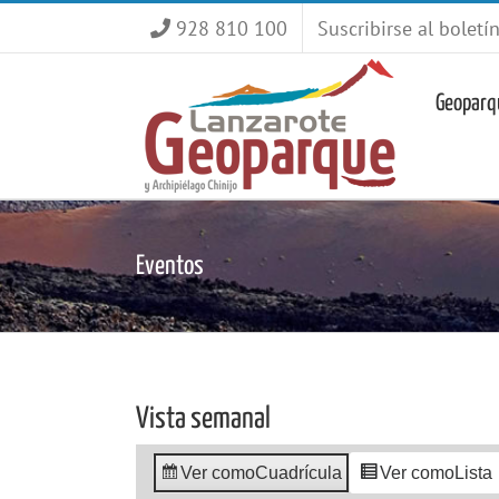
Saltar
928 810 100
Suscribirse al boletí
al
contenido
Geoparq
Eventos
Vista semanal
Ver como
Cuadrícula
Ver como
Lista