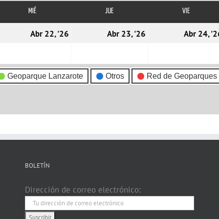
MIÉ
MIÉRCOLES
JUE
JUEVES
VIE
VIERNES
1/04/2026
22/04/2026
23/04/2026
Abr 22, '26
Abr 23, '26
Abr 24, '2
Geoparque Lanzarote
Otros
Red de Geoparques
BOLETÍN
Dirección de correo electrónico: