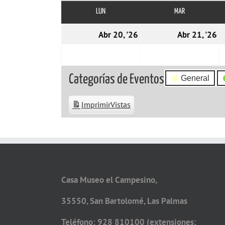
LUN
LUNES
MAR
MARTES
20/04/2026
2
Abr 20, '26
Abr 21, '26
Categorías de Eventos
General
Imprimir
Vistas
Casa Museo el Campesino,
35550, San Bartolomé, Las Palmas
Teléfono: 928 810100 (extensiones: