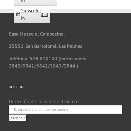
in
Subscribe
iCal
in
Casa Museo el Campesino,
35550, San Bartolomé, Las Palmas
Teléfono: 928 810100 (extensiones:
3840/3841/3842/3843/3844 )
BOLETÍN
Dirección de correo electrónico: