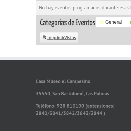
No hay eventos programados durante esas 
Categorías de Eventos
General
Imprimir
Vistas
Casa Museo el Campesino,
35550, San Bartolomé, Las Palmas
Teléfono: 928 810100 (extensiones:
3840/3841/3842/3843/3844 )