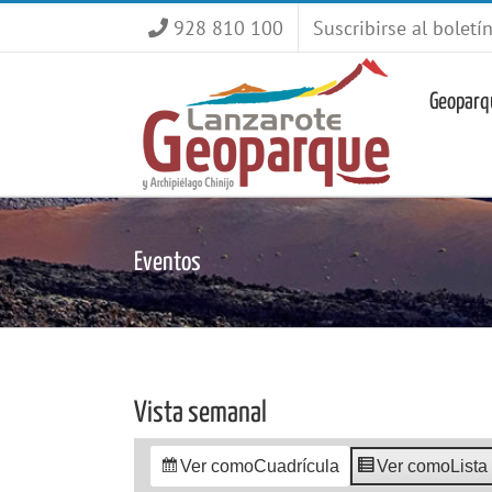
Saltar
928 810 100
Suscribirse al boletí
al
contenido
Geoparq
Eventos
Vista semanal
Ver como
Cuadrícula
Ver como
Lista