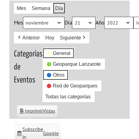
Mes
Semana
Día
Mes
Día
Año
Anterior
Hoy
Siguiente
Categorías
General
Geoparque Lanzarote
de
Otros
Eventos
Red de Geoparques
Todas las categorías
Imprimir
Vistas
Subscribe
Google
in