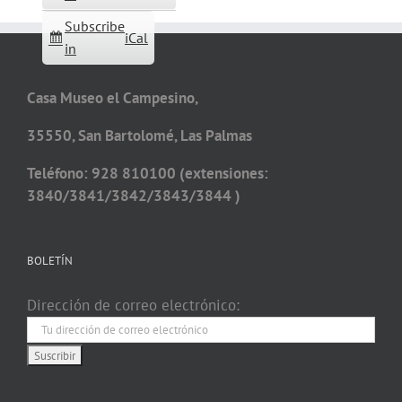
Subscribe
iCal
in
Casa Museo el Campesino,
35550, San Bartolomé, Las Palmas
Teléfono: 928 810100 (extensiones:
3840/3841/3842/3843/3844 )
BOLETÍN
Dirección de correo electrónico: