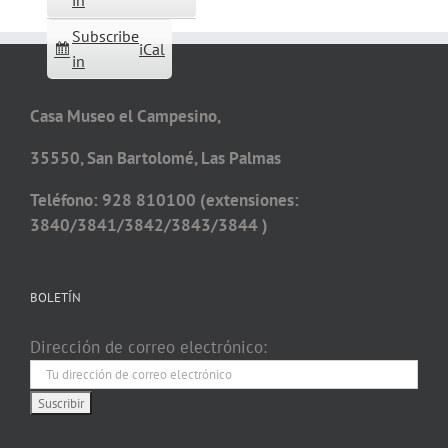
in
Subscribe
iCal
in
Casa Museo el Campesino,
35550, San Bartolomé, Las Palmas
Teléfono: 928 810100 (extensiones:
3840/3841/3842/3843/3844 )
BOLETÍN
Dirección de correo electrónico: