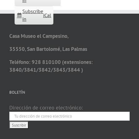
in
Subscribe
iCal
in
Casa Museo el Campesino,
35550, San Bartolomé, Las Palmas
Teléfono: 928 810100 (extensiones:
3840/3841/3842/3843/3844 )
BOLETÍN
Dirección de correo electrónico: