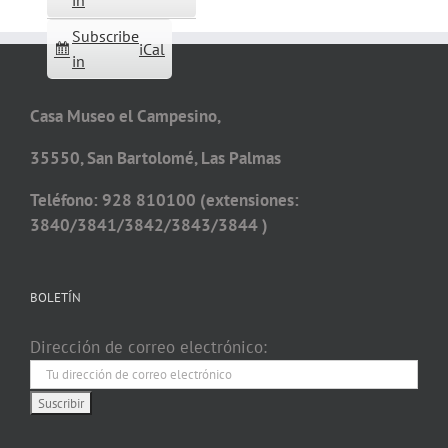
in
Subscribe
iCal
in
Casa Museo el Campesino,
35550, San Bartolomé, Las Palmas
Teléfono: 928 810100 (extensiones:
3840/3841/3842/3843/3844 )
BOLETÍN
Dirección de correo electrónico: