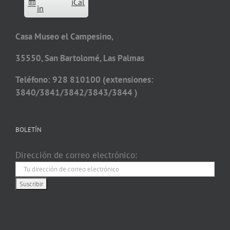
iCal
in
Casa Museo el Campesino,
35550, San Bartolomé, Las Palmas
Teléfono: 928 810100 (extensiones:
3840/3841/3842/3843/3844 )
BOLETÍN
Dirección de correo electrónico: