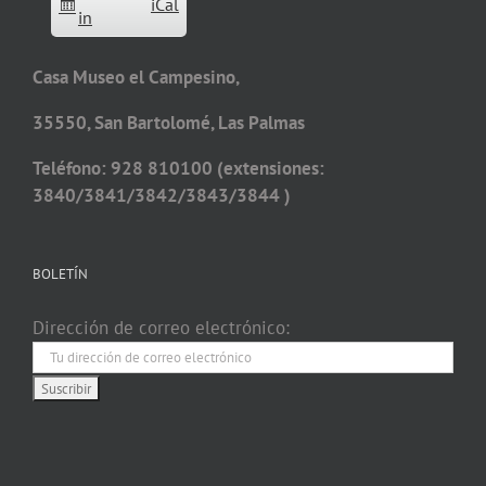
iCal
in
Casa Museo el Campesino,
35550, San Bartolomé, Las Palmas
Teléfono: 928 810100 (extensiones:
3840/3841/3842/3843/3844 )
BOLETÍN
Dirección de correo electrónico: