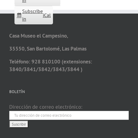
in
Subscribe
iCal
in
Casa Museo el Campesino,
35550, San Bartolomé, Las Palmas
Teléfono: 928 810100 (extensiones:
3840/3841/3842/3843/3844 )
BOLETÍN
Dirección de correo electrónico: