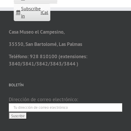
Subscribe
iCal
in
Casa Museo el Campesino,
35550, San Bartolomé, Las Palmas
Teléfono: 928 810100 (extensiones:
3840/3841/3842/3843/3844 )
BOLETÍN
Dirección de correo electrónico: