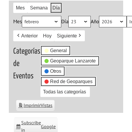
Mes
Semana
Día
Mes
Día
Año
Anterior
Hoy
Siguiente
Categorías
General
Geoparque Lanzarote
de
Otros
Eventos
Red de Geoparques
Todas las categorías
Imprimir
Vistas
Subscribe
Google
in