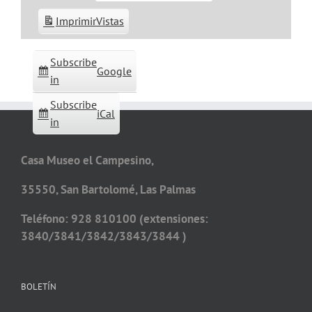
Imprimir
Vistas
Subscribe
Google
in
Subscribe
iCal
in
Casa Museo el Campesino,
35550, San Bartolomé, Las Palmas
Teléfono: 928 810100 (extensiones:
3840/3841/3842/3843/3844 )
BOLETÍN