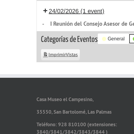
24/02/2026
(1 event)
-
I Reunión del Consejo Asesor de G
Categorías de Eventos
General
Imprimir
Vistas
Casa Museo el Campesino,
35550, San Bartolomé, Las Palmas
Teléfono: 928 810100 (extensiones:
3840/3841/3842/3843/3844 )