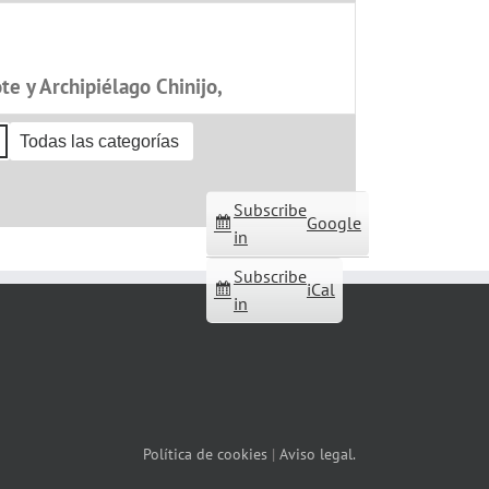
e y Archipiélago Chinijo,
Todas las categorías
Subscribe
Google
in
Subscribe
iCal
in
Política de cookies
|
Aviso legal.