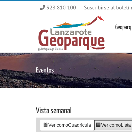
Saltar
928 810 100
Suscribirse al boletí
al
contenido
Geoparq
Eventos
Vista semanal
Ver como
Cuadrícula
Ver como
Lista