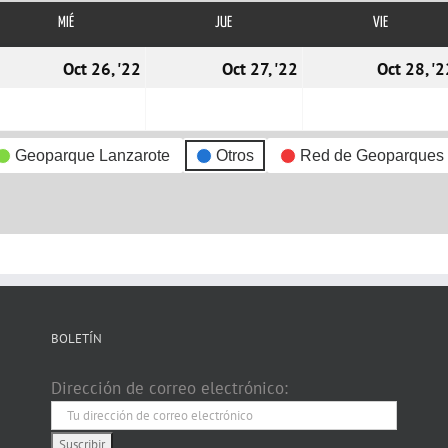
MIÉ
MIÉRCOLES
JUE
JUEVES
VIE
VIERNES
5/10/2022
26/10/2022
27/10/2022
Oct 26, '22
Oct 27, '22
Oct 28, '2
Geoparque Lanzarote
Otros
Red de Geoparques
BOLETÍN
Dirección de correo electrónico: