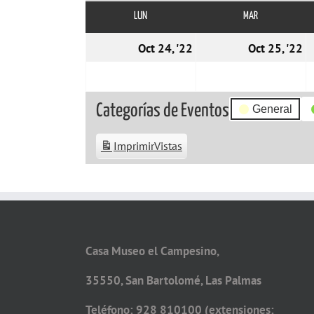
LUN
LUNES
MAR
MARTES
24/10/2022
2
Oct 24, '22
Oct 25, '22
Categorías de Eventos
General
Imprimir
Vistas
Casa Museo el Campesino,
35550, San Bartolomé, Las Palmas
Teléfono: 928 810100 (extensiones: