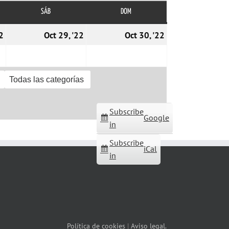
SÁB
SÁBADO
DOM
DOMINGO
28/10/2022
29/10/2022
30/10/2022
2
Oct 29, '22
Oct 30, '22
Todas las categorías
Subscribe
Google
in
Subscribe
iCal
in
Política de cookies
|
Aviso legal.