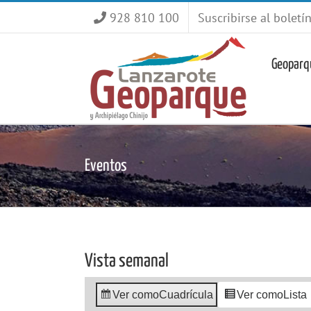
Saltar
928 810 100
Suscribirse al boletí
al
contenido
Geoparq
Eventos
Vista semanal
Ver como
Cuadrícula
Ver como
Lista