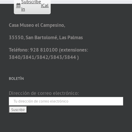
Subscribe
iCal
in
Casa Museo el Campesino,
35550, San Bartolomé, Las Palmas
Teléfono: 928 810100 (extensiones:
3840/3841/3842/3843/3844 )
BOLETÍN
Dirección de correo electrónico: