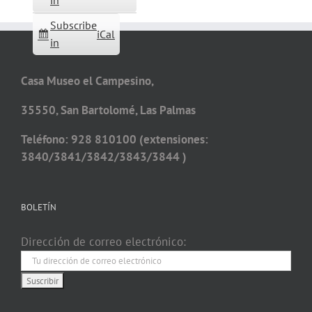
in
Subscribe
iCal
in
Casa Museo el Campesino,
35550, San Bartolomé, Las Palmas
Teléfono: 928 810100 (extensiones:
3840/3841/3842/3843/3844 )
BOLETÍN
Dirección de correo electrónico: