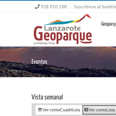
Saltar
928 810 100
Suscribirse al boletí
al
contenido
Geoparq
Eventos
Vista semanal
Ver como
Cuadrícula
Ver como
Lista