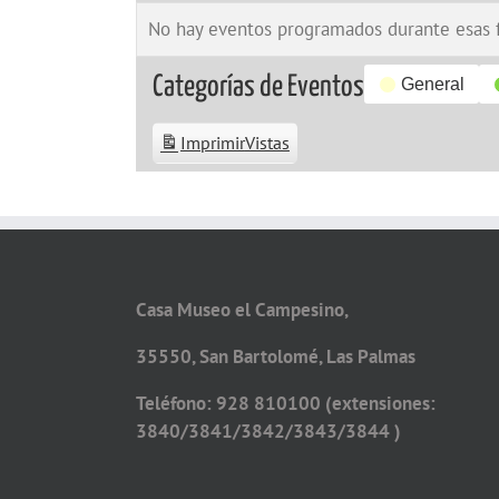
No hay eventos programados durante esas 
Categorías de Eventos
General
Imprimir
Vistas
Casa Museo el Campesino,
35550, San Bartolomé, Las Palmas
Teléfono: 928 810100 (extensiones:
3840/3841/3842/3843/3844 )