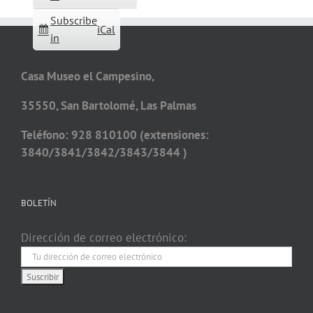
Subscribe
iCal
in
Casa Museo el Campesino,
35550, San Bartolomé, Las Palmas
Teléfono: 928 810100 (extensiones:
3840/3841/3842/3843/3844 )
BOLETÍN
Dirección de correo electrónico: