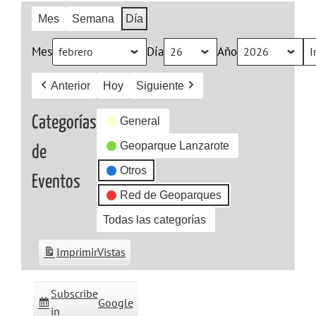
Mes
Semana
Día
Mes
Día
Año
Anterior
Hoy
Siguiente
Categorías
General
Geoparque Lanzarote
de
Otros
Eventos
Red de Geoparques
Todas las categorías
Imprimir
Vistas
Subscribe
Google
in