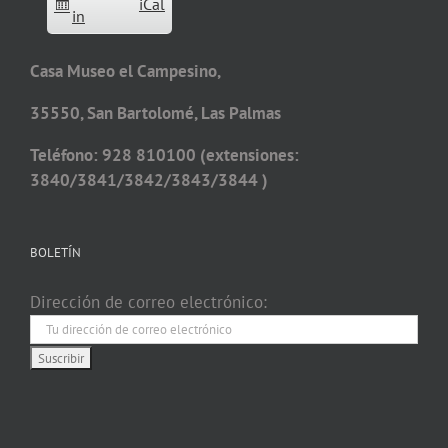
iCal
in
Casa Museo el Campesino,
35550, San Bartolomé, Las Palmas
Teléfono: 928 810100 (extensiones:
3840/3841/3842/3843/3844 )
BOLETÍN
Dirección de correo electrónico: