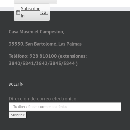
Subscribe
iCal
in
Casa Museo el Campesino,
35550, San Bartolomé, Las Palmas
Teléfono: 928 810100 (extensiones:
3840/3841/3842/3843/3844 )
BOLETÍN
Dirección de correo electrónico: