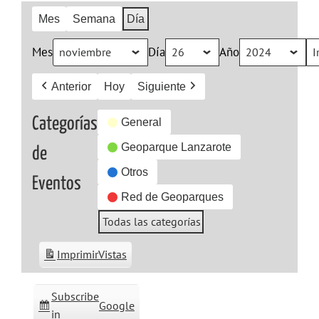
Mes
Semana
Día
Mes
Día
Año
Anterior
Hoy
Siguiente
Categorías
General
Geoparque Lanzarote
de
Otros
Eventos
Red de Geoparques
Todas las categorías
Imprimir
Vistas
Subscribe
Google
in