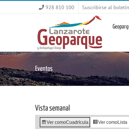
Saltar
928 810 100
Suscribirse al boletí
al
contenido
Geoparq
Eventos
Vista semanal
Ver como
Cuadrícula
Ver como
Lista