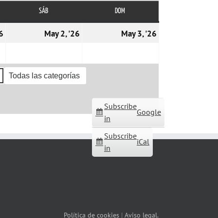
SÁB
SÁBADO
DOM
DOMINGO
01/05/2026
02/05/2026
03/05/2026
6
May 2, '26
May 3, '26
Todas las categorías
Subscribe
Google
in
Subscribe
iCal
in
Política de cookies
|
Aviso legal.