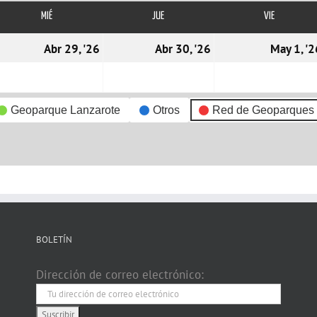
MIÉ
MIÉRCOLES
JUE
JUEVES
VIE
VIERNES
8/04/2026
29/04/2026
30/04/2026
Abr 29, '26
Abr 30, '26
May 1, '2
Geoparque Lanzarote
Otros
Red de Geoparques
BOLETÍN
Dirección de correo electrónico: