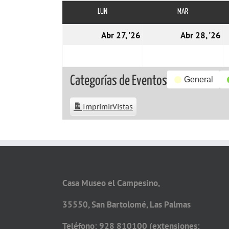
LUN
LUNES
MAR
MARTES
27/04/2026
2
Abr 27, '26
Abr 28, '26
Categorías de Eventos
General
Imprimir
Vistas
Casa Museo el Campesino,
35550, San Bartolomé, Las Palmas
Teléfono: 928 810100 (extensiones: