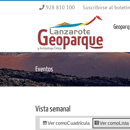
Saltar
928 810 100
Suscribirse al boletí
al
contenido
Geoparq
Eventos
Vista semanal
Ver como
Cuadrícula
Ver como
Lista