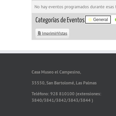
No hay eventos programados durante esas 
Categorías de Eventos
General
Imprimir
Vistas
Casa Museo el Campesino,
35550, San Bartolomé, Las Palmas
Teléfono: 928 810100 (extensiones:
3840/3841/3842/3843/3844 )