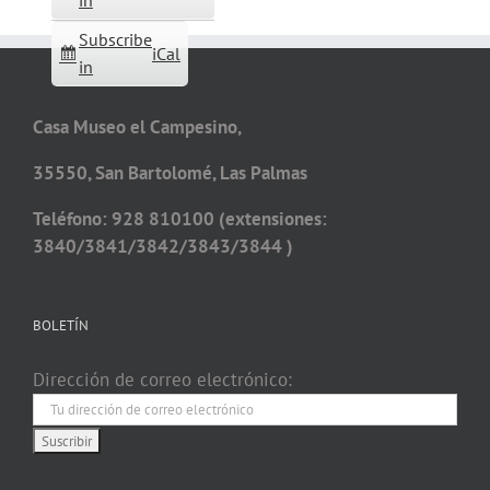
in
Subscribe
iCal
in
Casa Museo el Campesino,
35550, San Bartolomé, Las Palmas
Teléfono: 928 810100 (extensiones:
3840/3841/3842/3843/3844 )
BOLETÍN
Dirección de correo electrónico: