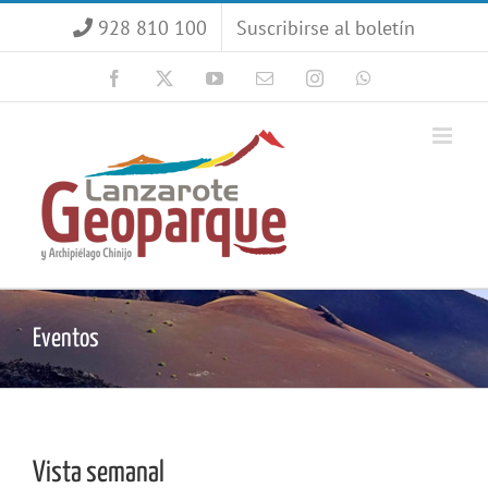
Saltar
928 810 100
Suscribirse al boletín
al
contenido
Facebook
X
YouTube
Correo
Instagram
WhatsApp
electrónico
Eventos
Vista semanal