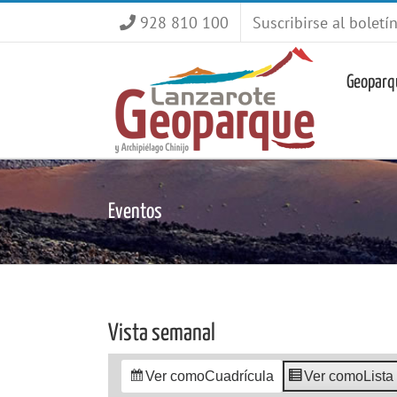
Saltar
928 810 100
Suscribirse al boletí
al
contenido
Geoparq
Eventos
Vista semanal
Ver como
Cuadrícula
Ver como
Lista