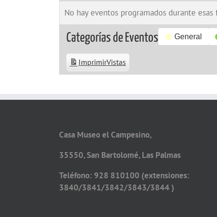
No hay eventos programados durante esas 
Categorías de Eventos
General
Imprimir
Vistas
Casa Museo el Campesino,
35550, San Bartolomé, Las Palmas
Teléfono: 928 810100 (extensiones:
3840/3841/3842/3843/3844 )