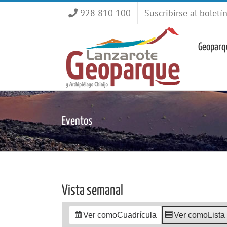
Saltar
928 810 100
Suscribirse al boletí
al
contenido
Geoparq
Eventos
Vista semanal
Ver como
Cuadrícula
Ver como
Lista