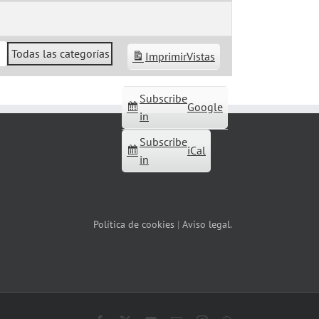
Todas las categorías
Imprimir
Vistas
Subscribe
Google
in
Subscribe
iCal
in
Política de cookies
|
Aviso legal.