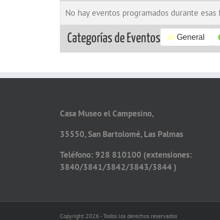
No hay eventos programados durante esas 
Categorías de Eventos
General
Casa Museo el Campesino,
35550, San Bartolomé, Las Palmas
Teléfono: 928 810100 (extensiones:
3840/3841/3842/3843/3844 )
Copyright 2026 - Todos los derechos reservados