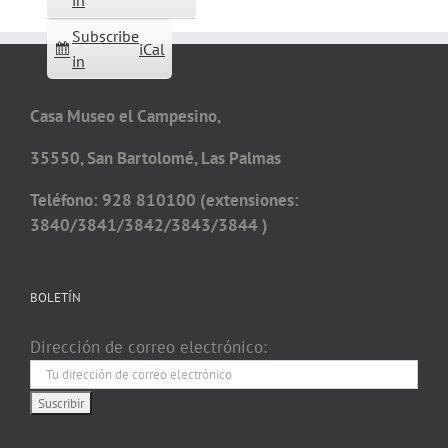
in
Subscribe
iCal
in
Casa Museo el Campesino,
35550, San Bartolomé, Las Palmas
Teléfono: 928 810100 (extensiones:
3840/3841/3842/3843/3844 )
BOLETÍN
Dirección de correo electrónico: