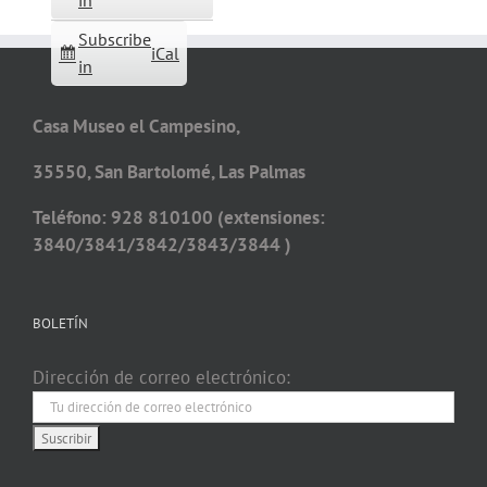
in
Subscribe
iCal
in
Casa Museo el Campesino,
35550, San Bartolomé, Las Palmas
Teléfono: 928 810100 (extensiones:
3840/3841/3842/3843/3844 )
BOLETÍN
Dirección de correo electrónico: