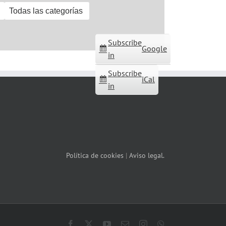
Todas las categorías
Subscribe
Google
in
Subscribe
iCal
in
Política de cookies
|
Aviso legal.
Facebook
X
YouTube
Correo
Instagram
WhatsApp