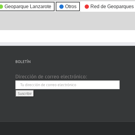
Geoparque Lanzarote
Otros
Red de Geoparques
BOLETÍN
Dirección de correo electrónico: