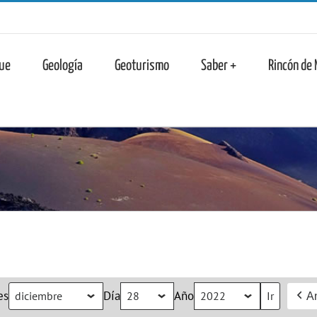
n
ue
Geología
Geoturismo
Saber +
Rincón de
es
Día
Año
An