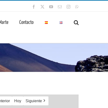
Facebook
X
YouTube
Correo
Instagram
WhatsApp
electrónico
 Marte
Contacto
terior
Hoy
Siguiente