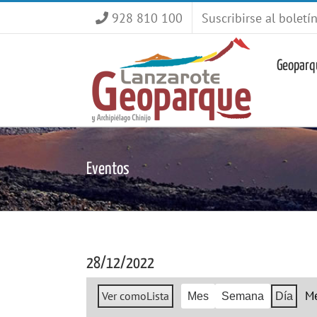
Saltar
928 810 100
Suscribirse al boletí
al
contenido
Geoparq
Eventos
28/12/2022
M
Ver como
Lista
Mes
Semana
Día