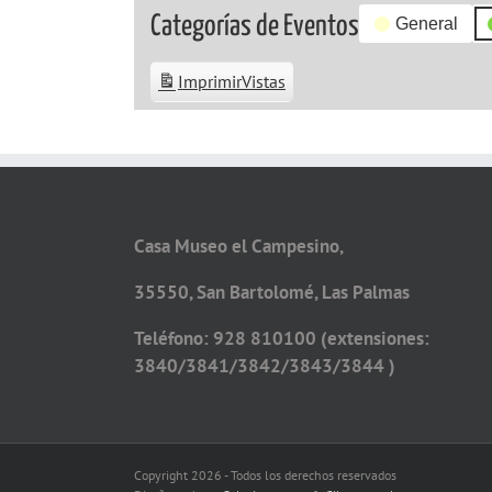
Categorías de Eventos
General
Imprimir
Vistas
Casa Museo el Campesino,
35550, San Bartolomé, Las Palmas
Teléfono: 928 810100 (extensiones:
3840/3841/3842/3843/3844 )
Copyright 2026 - Todos los derechos reservados