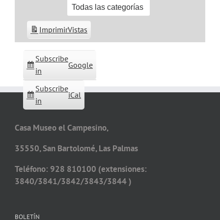
Todas las categorías
Imprimir
Vistas
Subscribe
Google
in
Subscribe
iCal
in
Casa Museo el Campesino,
35550, San Bartolomé, Las Palmas
Teléfono: 928 810100 (extensiones:
3840/3841/3842/3843/3844 )
BOLETÍN