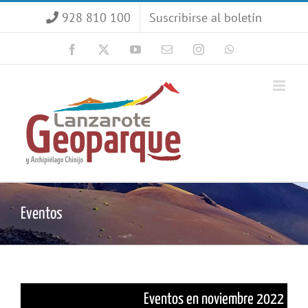
Saltar
928 810 100
Suscribirse al boletín
al
contenido
Facebook
X
YouTube
Correo
Instagram
WhatsApp
electrónico
Eventos
Eventos en noviembre 2022