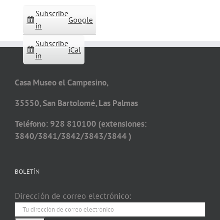
Subscribe
Google
in
Subscribe
iCal
in
Casa Museo el Campesino,
35550, San Bartolomé, Las Palmas
Teléfono: 928 810100 (extensiones:
3840/3841/3842/3843/3844 )
BOLETÍN
Dirección de correo electrónico: