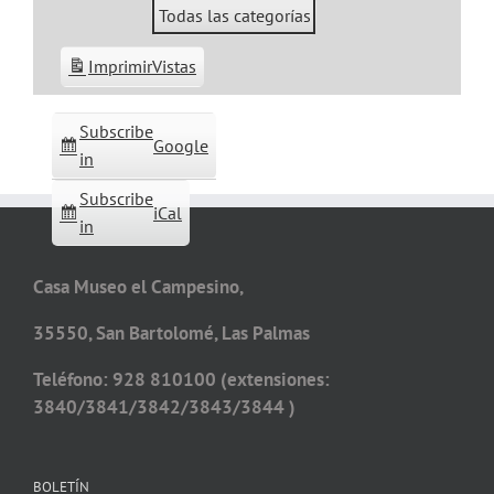
Todas las categorías
Imprimir
Vistas
Subscribe
Google
in
Subscribe
iCal
in
Casa Museo el Campesino,
35550, San Bartolomé, Las Palmas
Teléfono: 928 810100 (extensiones:
3840/3841/3842/3843/3844 )
BOLETÍN