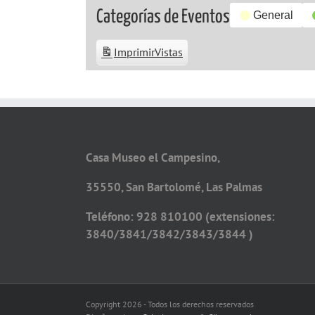
Categorías de Eventos
General
Imprimir
Vistas
Casa Museo el Campesino,
35550, San Bartolomé, Las Palmas
Teléfono: 928 810100 (extensiones:
3840/3841/3842/3843/3844 )
Copyright 2026 - Todos los derechos reservados