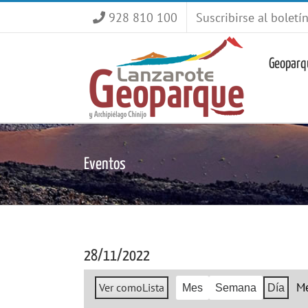
Saltar
928 810 100
Suscribirse al boletí
al
contenido
Geoparq
Eventos
28/11/2022
M
Ver como
Lista
Mes
Semana
Día