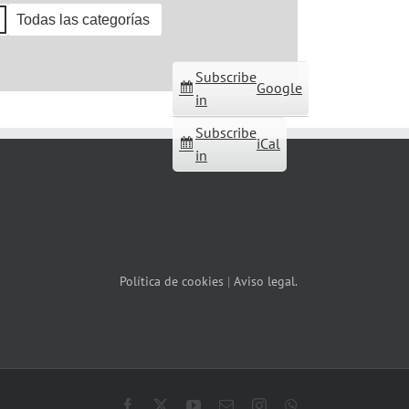
Todas las categorías
Subscribe
Google
in
Subscribe
iCal
in
Política de cookies
|
Aviso legal.
Facebook
X
YouTube
Correo
Instagram
WhatsApp