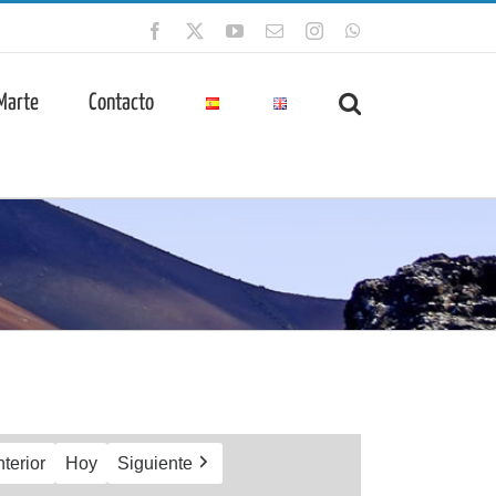
Facebook
X
YouTube
Correo
Instagram
WhatsApp
electrónico
 Marte
Contacto
terior
Hoy
Siguiente