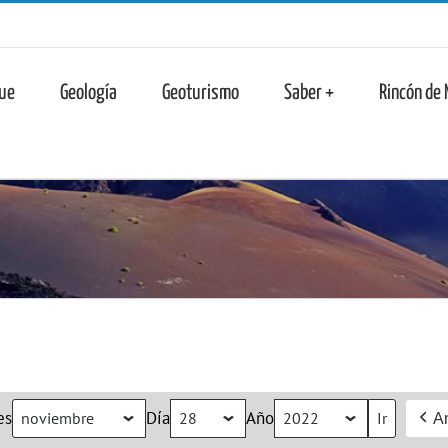
n
ue
Geología
Geoturismo
Saber +
Rincón de
es
Día
Año
An