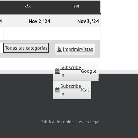
SÁB
SÁBADO
DOM
DOMINGO
01/11/2024
02/11/2024
03/11/2024
4
Nov 2, '24
Nov 3, '24
Todas las categorías
Imprimir
Vistas
Subscribe
Google
in
Subscribe
iCal
in
Política de cookies
|
Aviso legal.