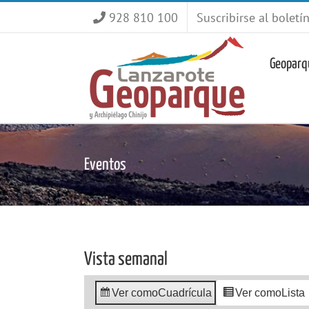
Saltar
928 810 100
Suscribirse al boletí
al
contenido
Geoparq
Eventos
Vista semanal
Ver como
Cuadrícula
Ver como
Lista