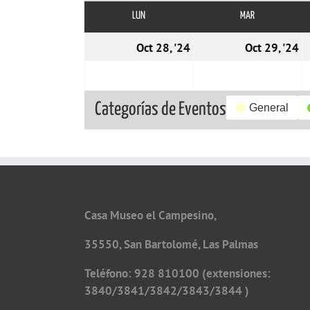
LUN
LUNES
MAR
MARTES
28/10/2024
2
Oct 28, '24
Oct 29, '24
Categorías de Eventos
General
Casa Museo el Campesino,
35550, San Bartolomé, Las Palmas
Teléfono: 928 810100 (extensiones:
3840/3841/3842/3843/3844 )