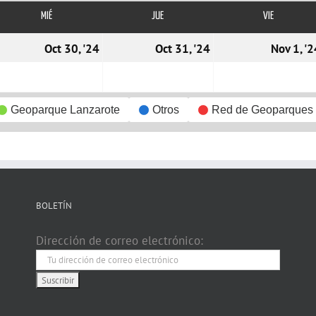
MIÉ
MIÉRCOLES
JUE
JUEVES
VIE
VIERNES
9/10/2024
30/10/2024
31/10/2024
Oct 30, '24
Oct 31, '24
Nov 1, '2
Geoparque Lanzarote
Otros
Red de Geoparques
BOLETÍN
Dirección de correo electrónico: