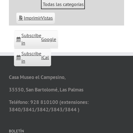
Todas las categorías
Imprimir
Vistas
Subscribe
Google
in
Subscribe
iCal
in
Casa Museo el Campesino,
35550, San Bartolomé, Las Palmas
Teléfono: 928 810100 (extensiones:
3840/3841/3842/3843/3844 )
BOLETÍN