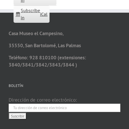
in
Subscribe
iCal
in
Casa Museo el Campesino,
35550, San Bartolomé, Las Palmas
Teléfono: 928 810100 (extensiones:
3840/3841/3842/3843/3844 )
BOLETÍN
Dirección de correo electrónico: