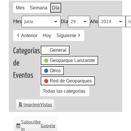
Mes
Semana
Día
Mes
Día
Año
Anterior
Hoy
Siguiente
Categorías
General
Geoparque Lanzarote
de
Otros
Eventos
Red de Geoparques
Todas las categorías
Imprimir
Vistas
Subscribe
Google
in