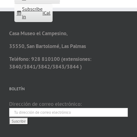
Subscribe
iCal
in
Casa Museo el Campesino,
35550, San Bartolomé, Las Palmas
Teléfono: 928 810100 (extensiones:
3840/3841/3842/3843/3844 )
BOLETÍN
Dirección de correo electrónico: