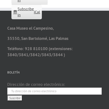
in
Subscribe
iCal
in
Casa Museo el Campesino,
35550, San Bartolomé, Las Palmas
Teléfono: 928 810100 (extensiones:
3840/3841/3842/3843/3844 )
BOLETÍN
Dirección de correo electrónico: