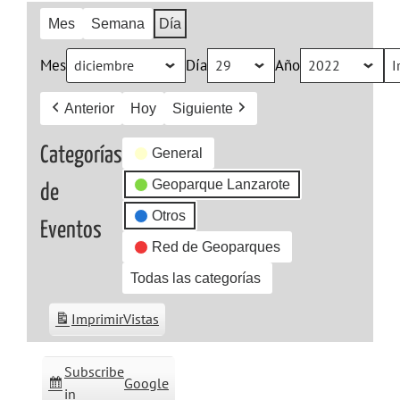
Mes
Semana
Día
Mes
Día
Año
Anterior
Hoy
Siguiente
Categorías
General
Geoparque Lanzarote
de
Otros
Eventos
Red de Geoparques
Todas las categorías
Imprimir
Vistas
Subscribe
Google
in