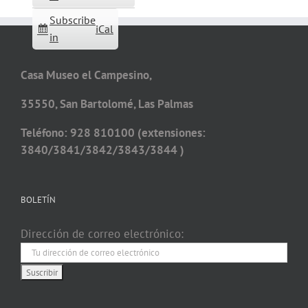
Subscribe
iCal
in
Casa Museo el Campesino,
35550, San Bartolomé, Las Palmas
Teléfono: 928 810100 (extensiones:
3840/3841/3842/3843/3844 )
BOLETÍN
Dirección de correo electrónico: