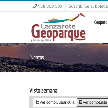
Saltar
928 810 100
Suscribirse al boletí
al
contenido
Geoparq
Eventos
Vista semanal
Ver como
Cuadrícula
Ver como
Lista