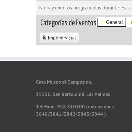
No hay eventos programados durante esas 
Categorías de Eventos
General
Imprimir
Vistas
Casa Museo el Campesino,
35550, San Bartolomé, Las Palmas
Teléfono: 928 810100 (extensiones:
3840/3841/3842/3843/3844 )