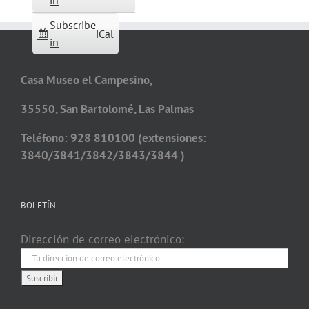
in
Subscribe
iCal
in
Casa Museo el Campesino,
35550, San Bartolomé, Las Palmas
Teléfono: 928 810100 (extensiones:
3840/3841/3842/3843/3844 )
BOLETÍN
Dirección de correo electrónico: