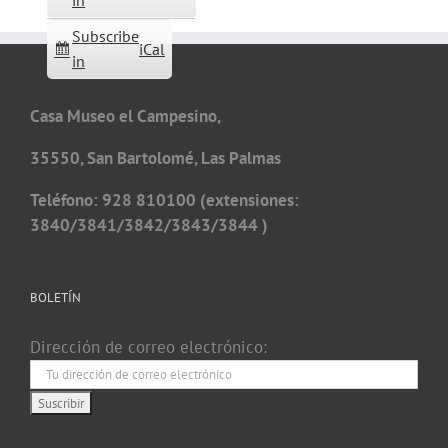
in
Subscribe
iCal
in
Casa Museo el Campesino,
35550, San Bartolomé, Las Palmas
Teléfono: 928 810100 (extensiones:
3840/3841/3842/3843/3844 )
BOLETÍN
Dirección de correo electrónico: