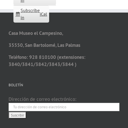
in
Subscribe
iCal
in
Casa Museo el Campesino,
35550, San Bartolomé, Las Palmas
Teléfono: 928 810100 (extensiones:
3840/3841/3842/3843/3844 )
BOLETÍN
Dirección de correo electrónico: