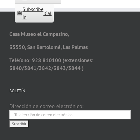
Subscribe
iCal
in
Casa Museo el Campesino,
35550, San Bartolomé, Las Palmas
Teléfono: 928 810100 (extensiones:
3840/3841/3842/3843/3844 )
BOLETÍN
Dirección de correo electrónico: