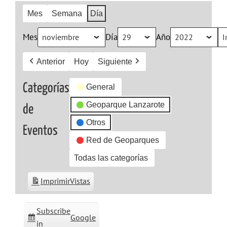
Mes
Semana
Día
Mes
Día
Año
Anterior
Hoy
Siguiente
Categorías
General
Geoparque Lanzarote
de
Otros
Eventos
Red de Geoparques
Todas las categorías
Imprimir
Vistas
Subscribe
Google
in