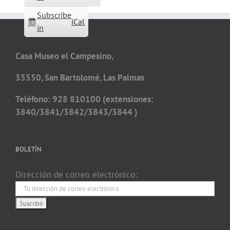
Subscribe
iCal
in
Casa Museo el Campesino,
35550, San Bartolomé, Las Palmas
Teléfono: 928 810100 (extensiones:
3840/3841/3842/3843/3844 )
BOLETÍN
Dirección de correo electrónico: