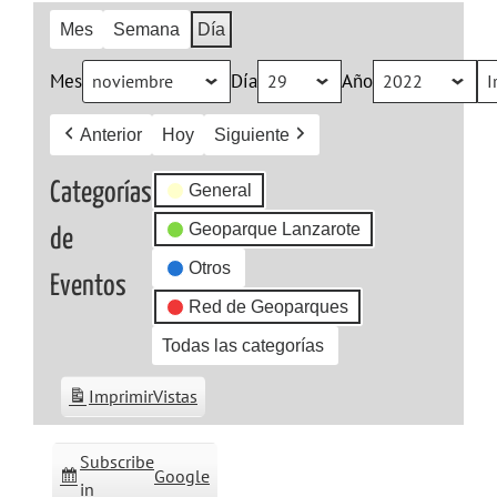
Mes
Semana
Día
Mes
Día
Año
Anterior
Hoy
Siguiente
Categorías
General
Geoparque Lanzarote
de
Otros
Eventos
Red de Geoparques
Todas las categorías
Imprimir
Vistas
Subscribe
Google
in