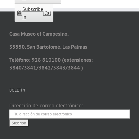
Subscribe
iCal
in
Casa Museo el Campesino,
35550, San Bartolomé, Las Palmas
Teléfono: 928 810100 (extensiones:
3840/3841/3842/3843/3844 )
BOLETÍN
Dirección de correo electrónico: