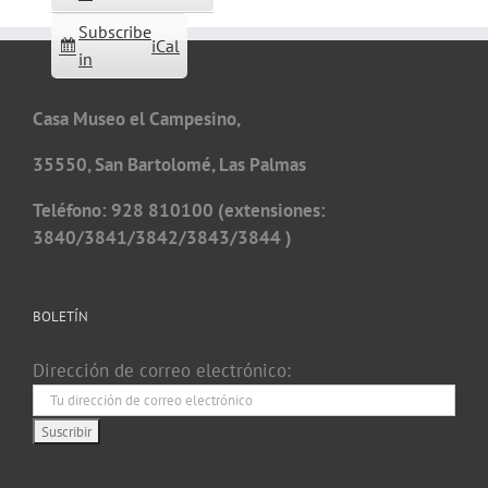
Subscribe
iCal
in
Casa Museo el Campesino,
35550, San Bartolomé, Las Palmas
Teléfono: 928 810100 (extensiones:
3840/3841/3842/3843/3844 )
BOLETÍN
Dirección de correo electrónico: