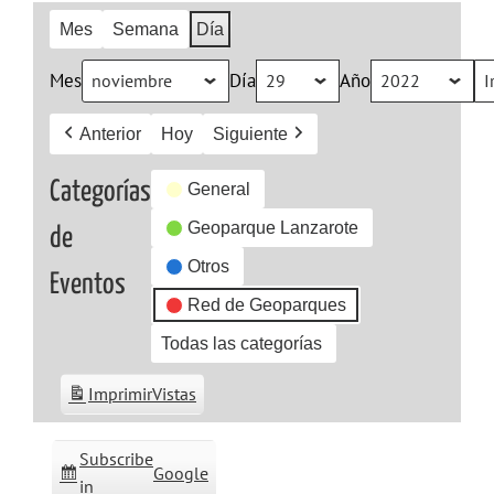
Mes
Semana
Día
Mes
Día
Año
Anterior
Hoy
Siguiente
Categorías
General
Geoparque Lanzarote
de
Otros
Eventos
Red de Geoparques
Todas las categorías
Imprimir
Vistas
Subscribe
Google
in