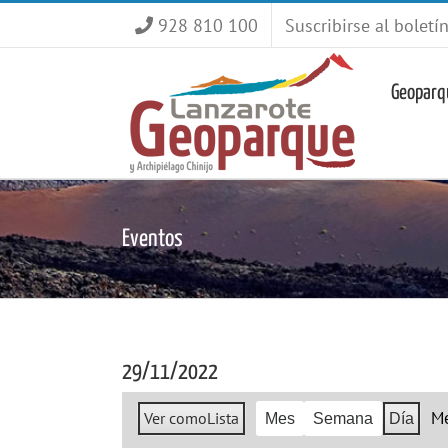
Saltar
928 810 100
Suscribirse al boletí
al
contenido
Geoparq
Eventos
29/11/2022
M
Ver como
Lista
Mes
Semana
Día