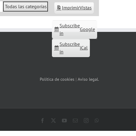
Todas las categorías
Imprimir
Vistas
Subscribe
Google
in
Subscribe
iCal
in
Política de cookies
|
Aviso legal.
Facebook
X
YouTube
Correo
Instagram
WhatsApp
electrónico