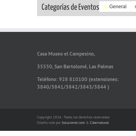
Categorías de Eventos
General
Casa Museo el Campesino,
35550, San Bartolomé, Las Palmas
Teléfono: 928 810100 (extensiones:
3840/3841/3842/3843/3844 )
Copyright 2026 - Todos los derechos reservados
Diseño web por
Solucionet.com
&
Cibernatural