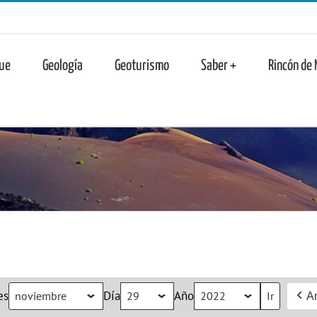
n
ue
Geología
Geoturismo
Saber +
Rincón de
es
Día
Año
An