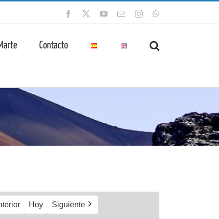
Facebook
X
YouTube
Correo
Instagram
WhatsApp
electrónico
 Marte
Contacto
terior
Hoy
Siguiente