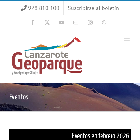
Saltar
928 810 100
Suscribirse al boletín
al
contenido
Facebook
X
YouTube
Correo
Instagram
WhatsApp
electrónico
Eventos
Eventos en febrero 2026