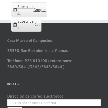
Subscribe
Google
in
Subscribe
iCal
in
Casa Museo el Campesino,
35550, San Bartolomé, Las Palmas
Teléfono: 928 810100 (extensiones:
3840/3841/3842/3843/3844 )
BOLETÍN
Dirección de correo electrónico: